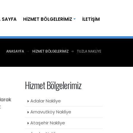
 SAYFA
HIZMET BÖLGELERIMIZ
İLETIŞIM
ANASAYFA
HIZMET BÖLGELERIMIZ
TUZLA NAKLIYE
Hizmet Bölgelerimiz
larak
Adalar Nakliye
t
Arnavutköy Nakliye
Ataşehir Nakliye