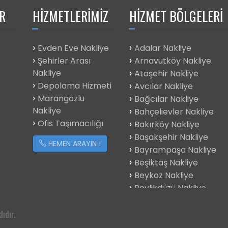
R
HIZMETLERIMIZ
HIZMET BÖLGELERI
Evden Eve Nakliye
Adalar Nakliye
Şehirler Arası
Arnavutköy Nakliye
Nakliye
Ataşehir Nakliye
Depolama Hizmeti
Avcılar Nakliye
Marangozlu
Bağcılar Nakliye
Nakliye
Bahçelievler Nakliye
Ofis Taşımacılığı
Bakırköy Nakliye
Başakşehir Nakliye
HEMEN ARAYIN !
Bayrampaşa Nakliye
Beşiktaş Nakliye
Beykoz Nakliye
Beylikdüzü Nakliye
Beyoğlu Nakliye
Büyükçekmece
ıdır.
Çatalca Nakliye