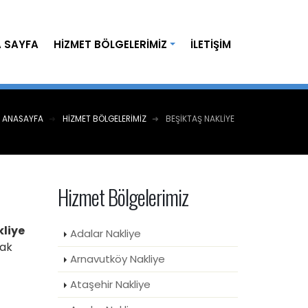
 SAYFA
HIZMET BÖLGELERIMIZ
İLETIŞIM
ANASAYFA
HIZMET BÖLGELERIMIZ
BEŞIKTAŞ NAKLIYE
Hizmet Bölgelerimiz
kliye
Adalar Nakliye
rak
Arnavutköy Nakliye
Ataşehir Nakliye