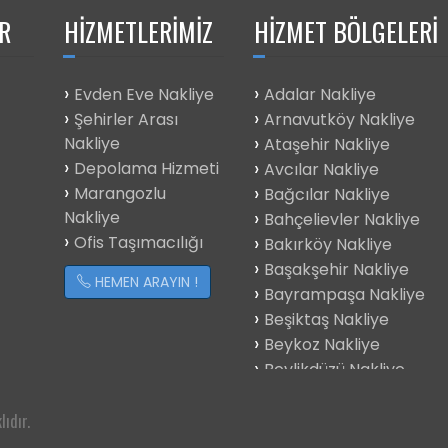
R
HIZMETLERIMIZ
HIZMET BÖLGELERI
Evden Eve Nakliye
Adalar Nakliye
Şehirler Arası
Arnavutköy Nakliye
Nakliye
Ataşehir Nakliye
Depolama Hizmeti
Avcılar Nakliye
Marangozlu
Bağcılar Nakliye
Nakliye
Bahçelievler Nakliye
Ofis Taşımacılığı
Bakırköy Nakliye
Başakşehir Nakliye
HEMEN ARAYIN !
Bayrampaşa Nakliye
Beşiktaş Nakliye
Beykoz Nakliye
Beylikdüzü Nakliye
Beyoğlu Nakliye
Büyükçekmece
ıdır.
Çatalca Nakliye