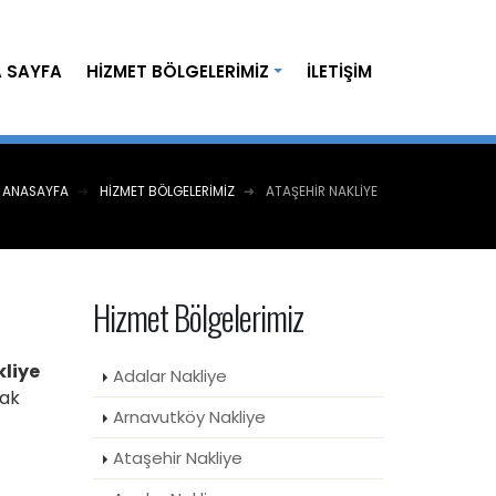
 SAYFA
HIZMET BÖLGELERIMIZ
İLETIŞIM
ANASAYFA
HIZMET BÖLGELERIMIZ
ATAŞEHIR NAKLIYE
Hizmet Bölgelerimiz
kliye
Adalar Nakliye
rak
Arnavutköy Nakliye
Ataşehir Nakliye