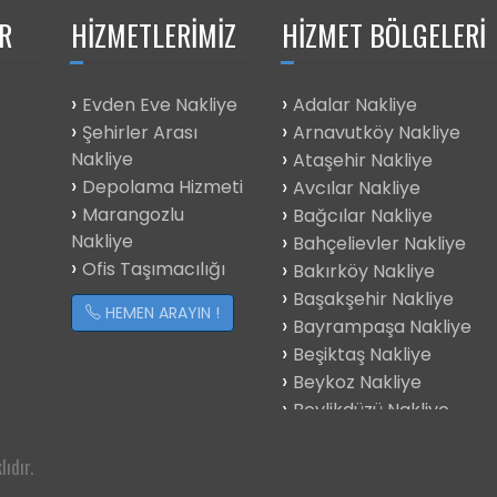
R
HIZMETLERIMIZ
HIZMET BÖLGELERI
Evden Eve Nakliye
Adalar Nakliye
Şehirler Arası
Arnavutköy Nakliye
Nakliye
Ataşehir Nakliye
Depolama Hizmeti
Avcılar Nakliye
Marangozlu
Bağcılar Nakliye
Nakliye
Bahçelievler Nakliye
Ofis Taşımacılığı
Bakırköy Nakliye
Başakşehir Nakliye
HEMEN ARAYIN !
Bayrampaşa Nakliye
Beşiktaş Nakliye
Beykoz Nakliye
Beylikdüzü Nakliye
Beyoğlu Nakliye
Büyükçekmece
ıdır.
Çatalca Nakliye