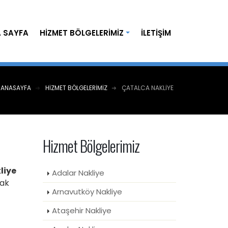
 SAYFA
HIZMET BÖLGELERIMIZ
İLETIŞIM
ANASAYFA
HIZMET BÖLGELERIMIZ
ÇATALCA NAKLIYE
Hizmet Bölgelerimiz
liye
Adalar Nakliye
rak
Arnavutköy Nakliye
Ataşehir Nakliye