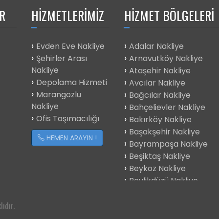
R
HIZMETLERIMIZ
HIZMET BÖLGELERI
Evden Eve Nakliye
Adalar Nakliye
Şehirler Arası
Arnavutköy Nakliye
Nakliye
Ataşehir Nakliye
Depolama Hizmeti
Avcılar Nakliye
Marangozlu
Bağcılar Nakliye
Nakliye
Bahçelievler Nakliye
Ofis Taşımacılığı
Bakırköy Nakliye
Başakşehir Nakliye
HEMEN ARAYIN !
Bayrampaşa Nakliye
Beşiktaş Nakliye
Beykoz Nakliye
Beylikdüzü Nakliye
Beyoğlu Nakliye
Büyükçekmece
ıdır.
Çatalca Nakliye