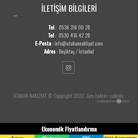
Beyoğlu Nakliye
İLETİŞİM
BİLGİLERİ
Büyükçekmece
Çatalca Nakliye
Çekmeköy Nakliye
Tel
:
0536 316 00 28
Esenler Nakliye
Tel
:
0530 416 42 28
Esenyurt Nakliye
E-Posta
:
info@atakannakliyat.com
Eyüpsultan Nakliye
Adres
:
Beşiktaş / İstanbul
Fatih Nakliye
Gaziosmanpaşa Nakliye
Güngören Nakliye
Kadıköy Nakliye
Kağıthane Nakliye
Kartal Nakliye
ATAKAN NAKLİYAT © Copyright 2022. Tüm hakları saklıdır.
Küçükçekmece Nakliye
Maltepe Nakliye
Pendik Nakliye
Sancaktepe Nakliye
Ekonomik Fiyatlandırma
Sarıyer Nakliye