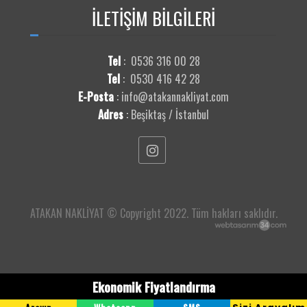
Beyoğlu Nakliye
İLETİŞİM
BİLGİLERİ
Büyükçekmece
Çatalca Nakliye
Çekmeköy Nakliye
Tel
:
0536 316 00 28
Esenler Nakliye
Tel
:
0530 416 42 28
Esenyurt Nakliye
E-Posta
:
info@atakannakliyat.com
Eyüpsultan Nakliye
Adres
:
Beşiktaş / İstanbul
Fatih Nakliye
Gaziosmanpaşa Nakliye
Güngören Nakliye
Kadıköy Nakliye
Kağıthane Nakliye
Kartal Nakliye
ATAKAN NAKLİYAT © Copyright 2022. Tüm hakları saklıdır.
Küçükçekmece Nakliye
Maltepe Nakliye
Pendik Nakliye
Sancaktepe Nakliye
Ekonomik Fiyatlandırma
Sarıyer Nakliye